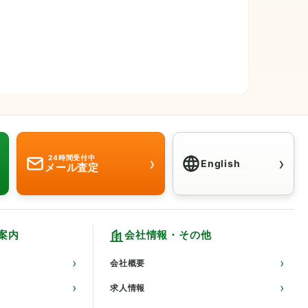
›
›
24時間受付中
English
メール査定
Click here for
案内
会社情報・その他
会社概要
求人情報