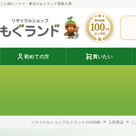
二人掛けソファ - 東京のもぐランド買取入荷
初めての方
買いたい
リサイクルショップもぐランドのHOME
入荷商品
二