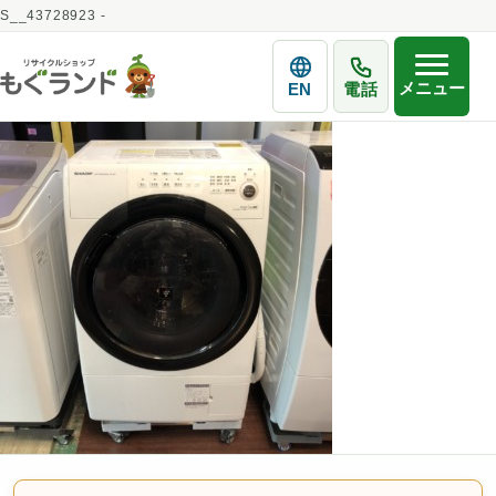
S__43728923 -
メニュー
EN
電話