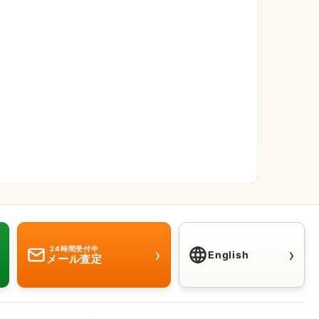
›
›
24時間受付中
English
メール査定
Click here for