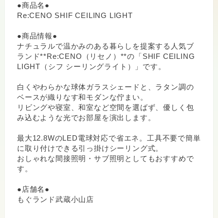
●商品名●
Re:CENO SHIF CEILING LIGHT
●商品情報●
ナチュラルで温かみのある暮らしを提案する人気ブ
ランド**Re:CENO（リセノ）**の「SHIF CEILING
LIGHT（シフ シーリングライト）」です。
白くやわらかな球体ガラスシェードと、ラタン調の
ベースが織りなす和モダンな佇まい。
リビングや寝室、和室など空間を選ばず、優しく包
み込むような光でお部屋を演出します。
最大12.8WのLED電球対応で省エネ。工具不要で簡単
に取り付けできる引っ掛けシーリング式。
おしゃれな間接照明・サブ照明としてもおすすめで
す。
●店舗名●
もぐランド武蔵小山店