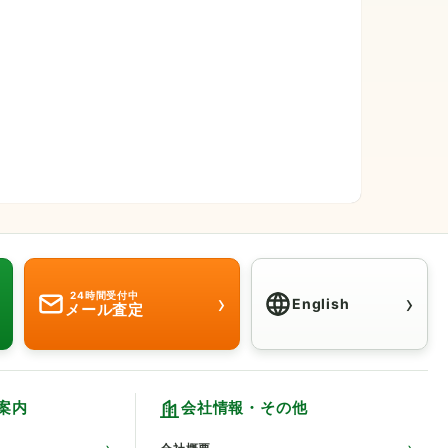
›
›
24時間受付中
English
メール査定
Click here for
案内
会社情報・その他