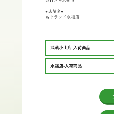
奥行き 450mm
●店舗名●
もぐランド永福店
武蔵小山店-入荷商品
永福店-入荷商品