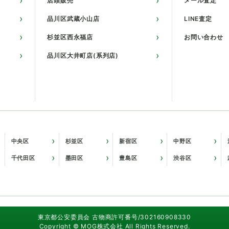
店頭販売
メール査定
品川区武蔵小山店
LINE査定
杉並区西永福店
お問い合わせ
品川区大井町店(系列店)
中央区
杉並区
新宿区
中野区
千代田区
墨田区
豊島区
渋谷区
東京都公安委員会 古物商許可番号/302160908330
Copyright © MOG株式会社 All Rights Reserved.