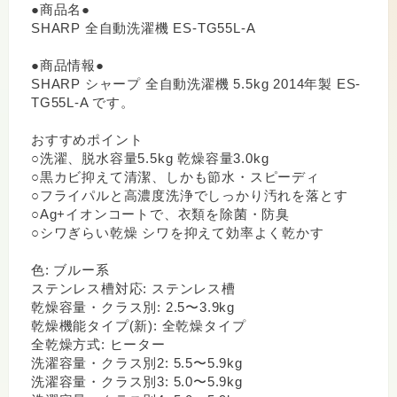
●商品名●
SHARP 全自動洗濯機 ES-TG55L-A
●商品情報●
SHARP シャープ 全自動洗濯機 5.5kg 2014年製 ES-
TG55L-A です。
おすすめポイント
○洗濯、脱水容量5.5kg 乾燥容量3.0kg
○黒カビ抑えて清潔、しかも節水・スピーディ
○フライパルと高濃度洗浄でしっかり汚れを落とす
○Ag+イオンコートで、衣類を除菌・防臭
○シワぎらい乾燥 シワを抑えて効率よく乾かす
色: ブルー系
ステンレス槽対応: ステンレス槽
乾燥容量・クラス別: 2.5〜3.9kg
乾燥機能タイプ(新): 全乾燥タイプ
全乾燥方式: ヒーター
洗濯容量・クラス別2: 5.5〜5.9kg
洗濯容量・クラス別3: 5.0〜5.9kg