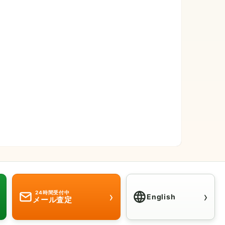
›
›
24時間受付中
English
メール査定
Click here for