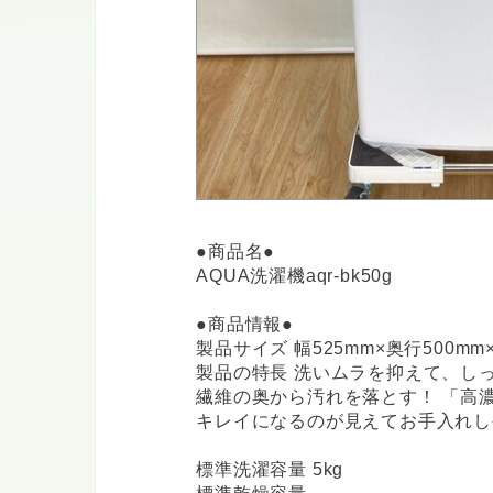
●商品名●
AQUA洗濯機aqr-bk50g
●商品情報●
製品サイズ 幅525mm×奥行500mm
製品の特長 洗いムラを抑えて、し
繊維の奥から汚れを落とす！ 「高
キレイになるのが見えてお手入れし
標準洗濯容量 5kg