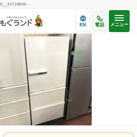
S__43728940 -
メニュー
EN
電話