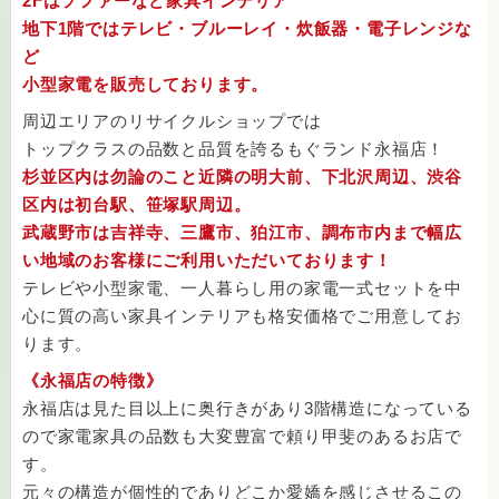
2Fはソファーなど家具インテリア
地下1階ではテレビ・ブルーレイ・炊飯器・電子レンジな
ど
小型家電を販売しております。
周辺エリアのリサイクルショップでは
トップクラスの品数と品質を誇るもぐランド永福店！
杉並区内は勿論のこと近隣の明大前、下北沢周辺、渋谷
区内は初台駅、笹塚駅周辺。
武蔵野市は吉祥寺、三鷹市、狛江市、調布市内まで幅広
い地域のお客様にご利用いただいております！
テレビや小型家電、一人暮らし用の家電一式セットを中
心に質の高い家具インテリアも格安価格でご用意してお
ります。
《永福店の特徴》
永福店は見た目以上に奥行きがあり3階構造になっている
ので家電家具の品数も大変豊富で頼り甲斐のあるお店で
す。
元々の構造が個性的でありどこか愛嬌を感じさせるこの