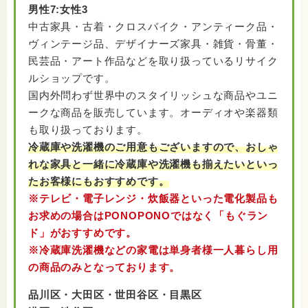
出張買取（東京・神奈川の一部対応地域）
男性7:女性3
宅配買取（日本全国）
中古家具・古着・クロスバイク・アンティーク品・
店頭買取（お持ち込み）に対応しております。
ヴィンテージ品、デザイナーズ家具・雑貨・骨董・
※上記にない商品でもその他、買取は多種多様
民芸品・アート作品などを取り扱っているリサイク
なお品物に対応しております。
ルショップです。
国内外問わず世界中のスタイリッシュな商品やユニ
ークな商品を販売しています。オーディオや楽器類
も取り扱っております。
冷蔵庫や洗濯機のご用意もございますので、おしゃ
れな家具と一緒に冷蔵庫や洗濯機も揃えたいといっ
たお客様にもおすすめです。
※テレビ・電子レンジ・炊飯器といった電化製品も
お求めの場合はPONOPONOではなく「もぐラン
ド」がおすすめです。
※冷蔵庫洗濯機などの家電は単身者様一人暮らし用
の商品のみとなっております。
品川区・大田区・世田谷区・目黒区