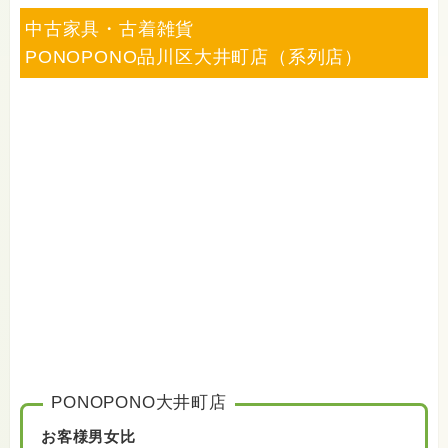
中古家具・古着雑貨
iPhone・iPad
DJ機器・DTM
PONOPONO品川区大井町店（系列店）
カメラ・レンズ
テレビ映像機器
PC・周辺機器
ソフト・ゲーム
ブランド品
香水
洋服・古着
腕時計
お酒
電動工具
カー用品
自転車
アンティーク・ヴィンテージ品
着物
車椅子・介護用品
鉄道模型・プラモデル
おもちゃ・ホビー
エアガン・モデルガン
アウトドア用品
スポーツ用品
釣り具
買取受付番号：
【0120-381-169】
※お買取・各種不用品についてはお電話・
LINE・メールにて仮査定・事前お見積りをご利
PONOPONO大井町店
用ください。
買取受付時間 10:00〜19:00(無休)
お客様男女比