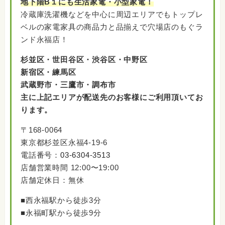
出張買取（東京・神奈川の一部対応地域）
地下階B１にも生活家電・小型家電！
宅配買取（日本全国）
冷蔵庫洗濯機などを中心に周辺エリアでもトップレ
店頭買取（お持ち込み）に対応しております。
ベルの家電家具の商品力と品揃えで穴場店のもぐラ
※上記にない商品でもその他、買取は多種多様
ンド永福店！
なお品物に対応しております。
杉並区・世田谷区・渋谷区・中野区
新宿区・練馬区
武蔵野市・三鷹市・調布市
主に上記エリアが配送先のお客様にご利用頂いてお
ります。
〒168-0064
東京都杉並区永福4-19-6
電話番号：
03-6304-3513
店舗営業時間 12:00〜19:00
店舗定休日：無休
■西永福駅から徒歩3分
■永福町駅から徒歩9分