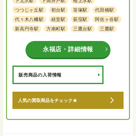
下北沢駅
下高井戸駅
桜上水駅
つつじヶ丘駅
初台駅
笹塚駅
代田橋駅
代々木八幡駅
経堂駅
荻窪駅
阿佐ヶ谷駅
新高円寺駅
方南町駅
三鷹台駅
三鷹駅
永福店・詳細情報
販売商品の入荷情報
人気の買取商品をチェック★
閉じる
家電・電化製品
家具・雑貨
楽器・ギター
オーディオ
金・貴金属
プラチナ
チケット・金券
骨董・美術品