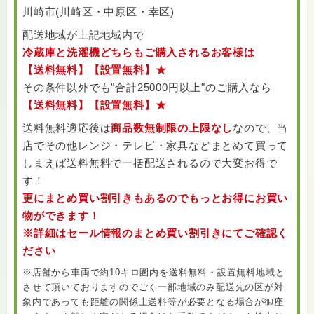
川崎市(川崎区・中原区・幸区)
配送地域が上記地域内で
冷蔵庫と洗濯機どちらもご購入されるお客様は
【送料無料】【設置無料】★
その条件以外でも"合計25000円以上"のご購入なら
【送料無料】【設置無料】★
送料無料適応後は
商品数無制限の上限なし
なので、当
店でその他レンジ・テレビ・家具などまとめて買って
しまえば送料無料で一括配送されるので大変お得で
す！
更にまとめ買い割引きもあるのでもっとお得にお買い
物ができます！
※詳細はセール情報のまとめ買い割引きにてご確認く
ださい
※店舗から車両で約10キロ圏内を送料無料・設置無料地域と
させて頂いておりますのでごく一部地域のみ配送先の区が対
象内であっても距離の関係上送料等が必要となる場合が御座