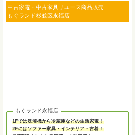
中古家電・中古家具リユース商品販売
iPhone・iPad
DJ機器・DTM
もぐランド杉並区永福店
カメラ・レンズ
テレビ映像機器
PC・周辺機器
ソフト・ゲーム
ブランド品
香水
洋服・古着
腕時計
お酒
電動工具
カー用品
自転車
アンティーク・ヴィンテージ品
着物
車椅子・介護用品
鉄道模型・プラモデル
おもちゃ・ホビー
エアガン・モデルガン
アウトドア用品
スポーツ用品
釣り具
買取受付番号：
【0120-381-169】
※お買取・各種不用品についてはお電話・
もぐランド永福店
LINE・メールにて仮査定・事前お見積りをご利
用ください。
1Fでは洗濯機から冷蔵庫などの生活家電！
買取受付時間 10:00〜19:00(無休)
2Fにはソファー家具・インテリア・古着！