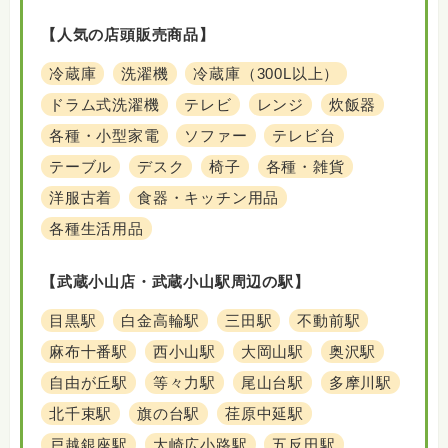
【人気の店頭販売商品】
冷蔵庫
洗濯機
冷蔵庫（300L以上）
ドラム式洗濯機
テレビ
レンジ
炊飯器
各種・小型家電
ソファー
テレビ台
テーブル
デスク
椅子
各種・雑貨
洋服古着
食器・キッチン用品
各種生活用品
【武蔵小山店・武蔵小山駅周辺の駅】
目黒駅
白金高輪駅
三田駅
不動前駅
麻布十番駅
西小山駅
大岡山駅
奥沢駅
自由が丘駅
等々力駅
尾山台駅
多摩川駅
北千束駅
旗の台駅
荏原中延駅
戸越銀座駅
大崎広小路駅
五反田駅