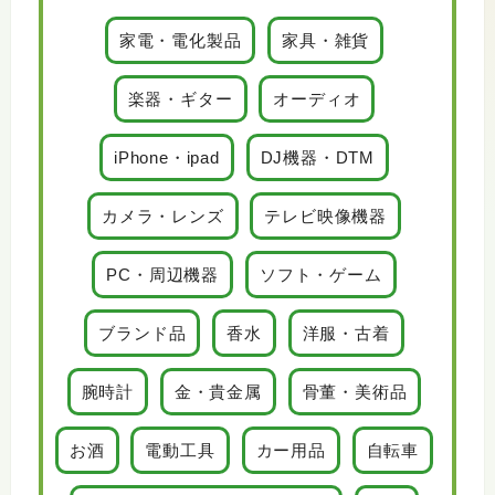
家電・電化製品
家具・雑貨
楽器・ギター
オーディオ
iPhone・ipad
DJ機器・DTM
カメラ・レンズ
テレビ映像機器
PC・周辺機器
ソフト・ゲーム
ブランド品
香水
洋服・古着
腕時計
金・貴金属
骨董・美術品
お酒
電動工具
カー用品
自転車