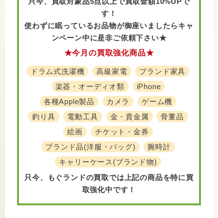
只今、買取対象品5点以上で買取金額10%UPで
す！
使わずに眠っているお品物が御座いましたら
キャ
ンペーン中に是非ご依頼下さい★
★今月の買取強化商品★
ドラム式洗濯機
高級家電
ブランド家具
楽器・オーディオ類
iPhone
各種Apple製品
カメラ
ゲーム機
釣り具
電動工具
金・貴金属
骨董品
絵画
チケット・金券
ブランド品(洋服・バッグ)
腕時計
キャリーケース(ブランド物)
只今、もぐランドの買取では上記の商品を特に買
取強化中です！