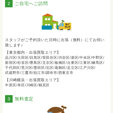
2
ご自宅へご訪問
スタッフがご予約頂いた日時に出張（無料）にてお伺い
致します♪
【東京都内・出張買取エリア】
品川区/
大田区/
目黒区/
世田谷区/
渋谷区/
港区/
中央区/
中野区/
新宿区/
杉並区/
豊島区/
文京区/
板橋区/
台東区/
江東区/
練馬区/
千代田区/
荒川区/
墨田区/
北区/
葛飾区/
足立区/
江戸川区/
武蔵野市/
三鷹市/
狛江市/
調布市/
西東京市
【川崎横浜・出張買取エリア】
中原区/
幸区/
川崎区/
鶴見区
3
無料査定