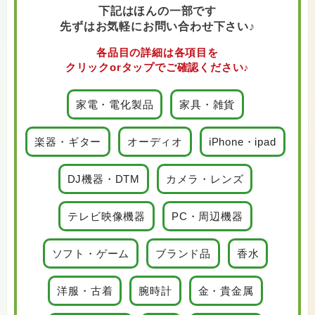
下記はほんの一部です
先ずはお気軽にお問い合わせ下さい♪
各品目の詳細は各項目を
クリックorタップでご確認ください♪
家電・電化製品
家具・雑貨
楽器・ギター
オーディオ
iPhone・ipad
DJ機器・DTM
カメラ・レンズ
テレビ映像機器
PC・周辺機器
ソフト・ゲーム
ブランド品
香水
洋服・古着
腕時計
金・貴金属