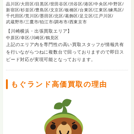
品川区/
大田区/
目黒区/
世田谷区/
渋谷区/
港区/
中央区/
中野区/
新宿区/
杉並区/
豊島区/
文京区/
板橋区/
台東区/
江東区/
練馬区/
千代田区/
荒川区/
墨田区/
北区/
葛飾区/
足立区/
江戸川区/
武蔵野市/
三鷹市/
狛江市/
調布市/
西東京市
【川崎横浜・出張買取エリア】
中原区/
幸区/
川崎区/
鶴見区
上記のエリア内を専門性の高い買取スタッフが情報共有
を行いながらつねに複数台で回っておりますので即日ス
ピード対応が実現可能となっております。
もぐランド高価買取の理由