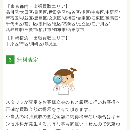
【東京都内・出張買取エリア】
品川区/
大田区/
目黒区/
世田谷区/
渋谷区/
港区/
中央区/
中野区/
新宿区/
杉並区/
豊島区/
文京区/
板橋区/
台東区/
江東区/
練馬区/
千代田区/
荒川区/
墨田区/
北区/
葛飾区/
足立区/
江戸川区/
武蔵野市/
三鷹市/
狛江市/
調布市/
西東京市
【川崎横浜・出張買取エリア】
中原区/
幸区/
川崎区/
鶴見区
3
無料査定
スタッフが査定をお客様立会のもと厳密に行いお客様へ
正確な買取金額の提示をさせて頂きます。
※当店の出張買取の査定金額に納得出来ない場合はキャ
ンセル料が発生するような事も御座いませんので気兼ね