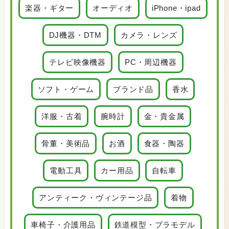
楽器・ギター
オーディオ
iPhone・ipad
DJ機器・DTM
カメラ・レンズ
テレビ映像機器
PC・周辺機器
ソフト・ゲーム
ブランド品
香水
洋服・古着
腕時計
金・貴金属
骨董・美術品
お酒
食器・陶器
電動工具
カー用品
自転車
アンティーク・ヴィンテージ品
着物
車椅子・介護用品
鉄道模型・プラモデル