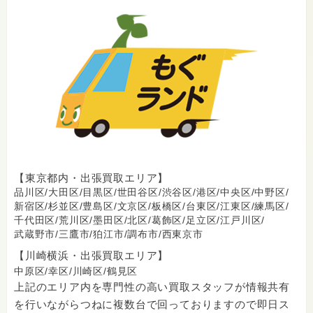
【東京都内・出張買取エリア】
品川区/
大田区/
目黒区/
世田谷区/
渋谷区/
港区/
中央区/
中野区/
新宿区/
杉並区/
豊島区/
文京区/
板橋区/
台東区/
江東区/
練馬区/
千代田区/
荒川区/
墨田区/
北区/
葛飾区/
足立区/
江戸川区/
武蔵野市/
三鷹市/
狛江市/
調布市/
西東京市
【川崎横浜・出張買取エリア】
中原区/
幸区/
川崎区/
鶴見区
上記のエリア内を専門性の高い買取スタッフが情報共有
を行いながらつねに複数台で回っておりますので即日ス