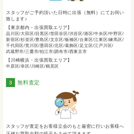
スタッフがご予約頂いた日時に出張（無料）にてお伺い
致します♪
【東京都内・出張買取エリア】
品川区/
大田区/
目黒区/
世田谷区/
渋谷区/
港区/
中央区/
中野区/
新宿区/
杉並区/
豊島区/
文京区/
板橋区/
台東区/
江東区/
練馬区/
千代田区/
荒川区/
墨田区/
北区/
葛飾区/
足立区/
江戸川区/
武蔵野市/
三鷹市/
狛江市/
調布市/
西東京市
【川崎横浜・出張買取エリア】
中原区/
幸区/
川崎区/
鶴見区
3
無料査定
スタッフが査定をお客様立会のもと厳密に行いお客様へ
正確な買取金額の提示をさせて頂きます。