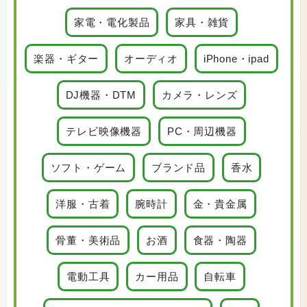
家電・電化製品
家具・雑貨
楽器・ギター
オーディオ
iPhone・ipad
DJ機器・DTM
カメラ・レンズ
テレビ映像機器
PC・周辺機器
ソフト・ゲーム
ブランド品
香水
洋服・古着
腕時計
金・貴金属
骨董・美術品
お酒
食器・陶器
電動工具
カー用品
自転車