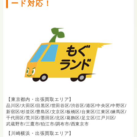
ード対応！
【東京都内・出張買取エリア】
品川区/
大田区/
目黒区/
世田谷区/
渋谷区/
港区/
中央区/
中野区/
新宿区/
杉並区/
豊島区/
文京区/
板橋区/
台東区/
江東区/
練馬区/
千代田区/
荒川区/
墨田区/
北区/
葛飾区/
足立区/
江戸川区/
武蔵野市/
三鷹市/
狛江市/
調布市/
西東京市
【川崎横浜・出張買取エリア】