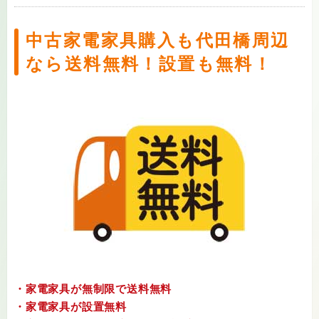
冷蔵庫
洗濯機
テレビ
レンジ
炊飯器
DJ機器・DTM
カメラ・レンズ
各種・小型家電
ソファー
テレビ台
中古家電家具購入も代田橋周辺
テレビ映像機器
PC・周辺機器
テーブル
デスク
椅子
各種・雑貨
なら送料無料！設置も無料！
ソフト・ゲーム
ブランド品
香水
洋服古着
食器・キッチン用品
各種生活用品
洋服・古着
腕時計
お酒
電動工具
大型家電や家具の購入も送料無料・設置サービスがあ
カー用品
自転車
るので安心です！
総合リサイクルショップなのでその他、多種多様な掘
アンティーク・ヴィンテージ品
着物
り出し物や商品を販売しております！
車椅子・介護用品
鉄道模型・プラモデル
おもちゃ・ホビー
エアガン・モデルガン
アウトドア用品
スポーツ用品
釣り具
買取受付番号：
【0120-381-169】
※お買取・各種不用品についてはお電話・LINE・メ
ールにて仮査定・事前お見積りをご利用ください。
※高級品や希少価値の高いお品物でも当店では専門の
・家電家具が無制限で送料無料
ベテラン鑑定士が査定を行うのでご安心ください。
・家電家具が設置無料