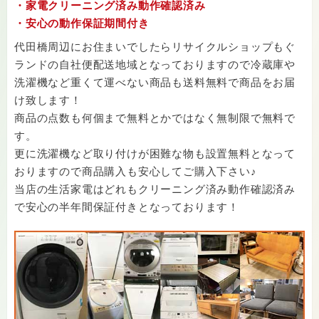
買取受付時間 10:00〜19:00(無休)
・家電クリーニング済み動作確認済み
出張買取（東京・神奈川の一部対応地域）
・安心の動作保証期間付き
宅配買取（日本全国）
代田橋周辺にお住まいでしたらリサイクルショップもぐ
店頭買取（お持ち込み）に対応しております。
ランドの自社便配送地域となっておりますので冷蔵庫や
※上記にない商品でもその他、買取は多種多様なお品
洗濯機など重くて運べない商品も送料無料で商品をお届
物に対応しております。
け致します！
商品の点数も何個まで無料とかではなく無制限で無料で
す。
更に洗濯機など取り付けが困難な物も設置無料となって
おりますので商品購入も安心してご購入下さい♪
当店の生活家電はどれもクリーニング済み動作確認済み
で安心の半年間保証付きとなっております！