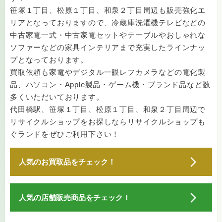
笹塚１丁目、松原１丁目、和泉２丁目周辺も販売強化エ
リアとなっておりますので、冷蔵庫洗濯機テレビなどの
中古家電一式・中古家電セットやテーブルやおしゃれな
ソファーなどの家具インテリアまで充実したラインナッ
プとなっております。
買取依頼も家電やデジタル一眼レフカメラなどの電化製
品、パソコン・Apple製品・ゲーム機・ブランド品など数
多くいただいております。
代田橋駅、笹塚１丁目、松原１丁目、和泉２丁目周辺で
リサイクルショップをお探しならリサイクルショップも
ぐランドをぜひご利用下さい！
人気のお買取品をチェック！
家電・電化製品
家具・雑貨
楽器・ギター
人気の店舗販売商品をチェック！
オーディオ
金・貴金属
プラチナ
チケット・金券
骨董・美術品
iPhone・iPad