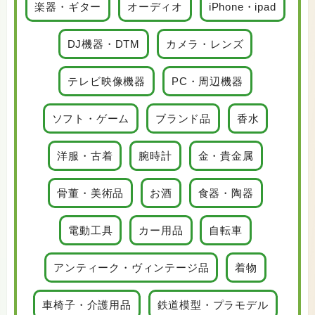
楽器・ギター
オーディオ
iPhone・ipad
DJ機器・DTM
カメラ・レンズ
テレビ映像機器
PC・周辺機器
ソフト・ゲーム
ブランド品
香水
洋服・古着
腕時計
金・貴金属
骨董・美術品
お酒
食器・陶器
電動工具
カー用品
自転車
アンティーク・ヴィンテージ品
着物
車椅子・介護用品
鉄道模型・プラモデル