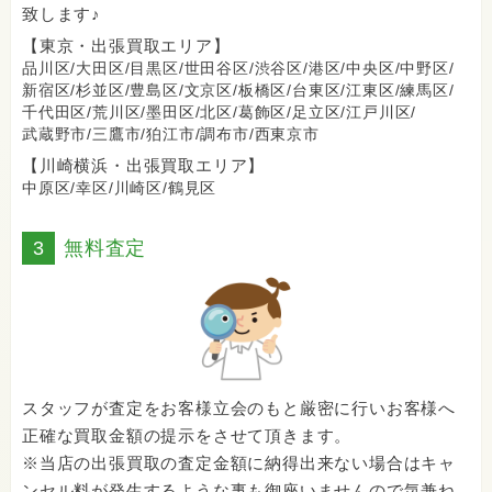
致します♪
【東京・出張買取エリア】
品川区/
大田区/
目黒区/
世田谷区/
渋谷区/
港区/
中央区/
中野区/
新宿区/
杉並区/
豊島区/
文京区/
板橋区/
台東区/
江東区/
練馬区/
千代田区/
荒川区/
墨田区/
北区/
葛飾区/
足立区/
江戸川区/
武蔵野市/
三鷹市/
狛江市/
調布市/
西東京市
【川崎横浜・出張買取エリア】
中原区/
幸区/
川崎区/
鶴見区
3
無料査定
スタッフが査定をお客様立会のもと厳密に行いお客様へ
正確な買取金額の提示をさせて頂きます。
※当店の出張買取の査定金額に納得出来ない場合はキャ
ンセル料が発生するような事も御座いませんので気兼ね