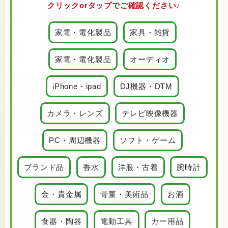
クリックorタップでご確認ください♪
家電・電化製品
家具・雑貨
家電・電化製品
オーディオ
iPhone・ipad
DJ機器・DTM
カメラ・レンズ
テレビ映像機器
PC・周辺機器
ソフト・ゲーム
ブランド品
香水
洋服・古着
腕時計
金・貴金属
骨董・美術品
お酒
食器・陶器
電動工具
カー用品