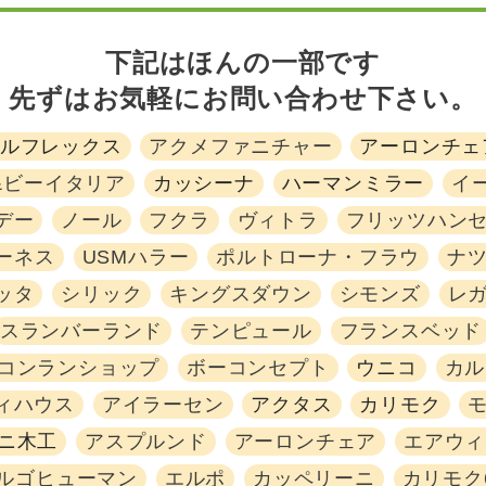
下記はほんの一部です
先ずはお気軽にお問い合わせ下さい。
ルフレックス
アクメファニチャー
アーロンチェ
&ビーイタリア
カッシーナ
ハーマンミラー
イ
デー
ノール
フクラ
ヴィトラ
フリッツハン
ーネス
USMハラー
ポルトローナ・フラウ
ナ
ッタ
シリック
キングスダウン
シモンズ
レ
スランバーランド
テンピュール
フランスベッド
コンランショップ
ボーコンセプト
ウニコ
カル
ィハウス
アイラーセン
アクタス
カリモク
ニ木工
アスプルンド
アーロンチェア
エアウィ
ルゴヒューマン
エルポ
カッペリーニ
カリモク