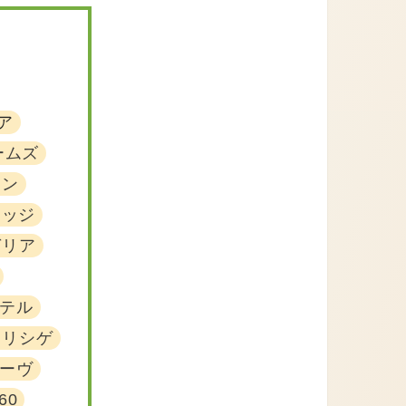
ア
ームズ
セン
ツッジ
ガリア
テル
モリシゲ
ーヴ
60