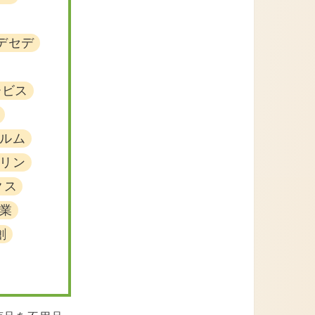
デセデ
ービス
ルム
リン
クス
業
創