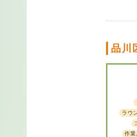
品川
ラウ
作業