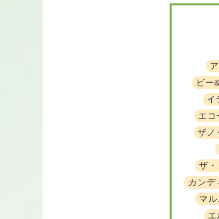
ア
ビー
イ
エコ
ザノ
ザ・
カンデ
マル
エ