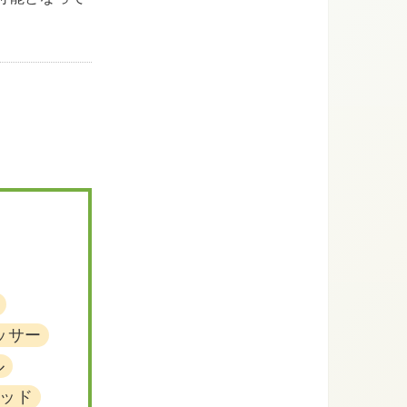
。
ッサー
ル
ッド