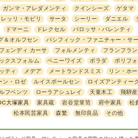
ガンマ・アレダメンティ
クインシーズ
ゲタマ
タレッリ・モビリ
サータ
シーリー
ダニエル
ドマーニ
ドレクセル
バロッサ・バレンティ
グ＆オルフセン
パシフィック・ファニチャー・サ
フェンディ カーサ
フォルメンティ
フランフラン
ックスフォルム
ペニーワイズ
ポラダ
ポリフォ
ッティ
メデア
メートランドスミス
リン・ホー
ーン・ロゼ
ルイスポールセン
ロイズアンティー
ルフベンツ
ローラアシュレイ
天童木工
飛騨産
IDC大塚家具
家具蔵
岩谷堂箪笥
府中家具
松
松本民芸家具
森繁
無印良品
その他