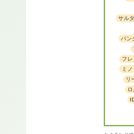
サル
バン
フレ
ミノ
リ
ロ