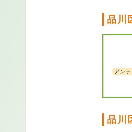
品川
アンテ
品川