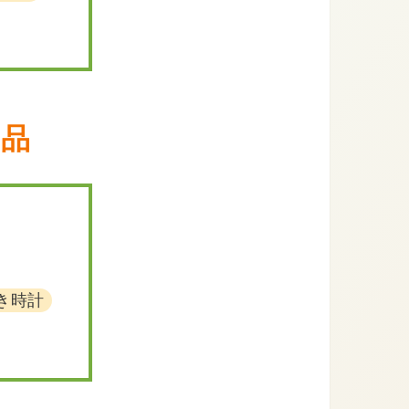
象品
き時計