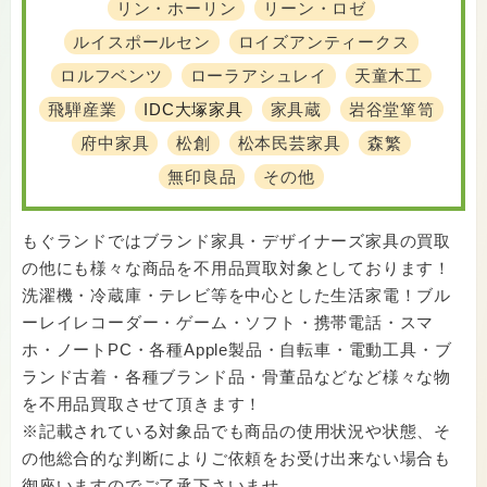
リン・ホーリン
リーン・ロゼ
ルイスポールセン
ロイズアンティークス
ロルフベンツ
ローラアシュレイ
天童木工
飛騨産業
IDC大塚家具
家具蔵
岩谷堂箪笥
府中家具
松創
松本民芸家具
森繁
無印良品
その他
もぐランドではブランド家具・デザイナーズ家具の買取
の他にも様々な商品を不用品買取対象としております！
洗濯機・冷蔵庫・テレビ等を中心とした生活家電！ブル
ーレイレコーダー・ゲーム・ソフト・携帯電話・スマ
ホ・ノートPC・各種Apple製品・自転車・電動工具・ブ
ランド古着・各種ブランド品・骨董品などなど様々な物
を不用品買取させて頂きます！
※記載されている対象品でも商品の使用状況や状態、そ
の他総合的な判断によりご依頼をお受け出来ない場合も
御座いますのでご了承下さいませ。