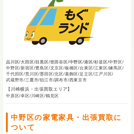
品川区/
大田区/
目黒区/
世田谷区/
中野区/
港区/
杉並区/
中野区/
中野区/
新宿区/
豊島区/
文京区/
板橋区/
台東区/
江東区/
練馬区/
千代田区/
荒川区/
墨田区/
北区/
葛飾区/
足立区/
江戸川区/
武蔵野市/
三鷹市/
狛江市/
調布市/
西東京市
【川崎横浜・出張買取エリア】
中原区/
幸区/
川崎区/
鶴見区
中野区の家電家具・出張買取に
ついて