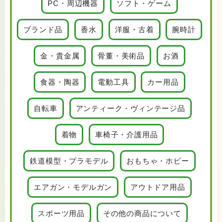
PC・周辺機器
ソフト・ゲーム
ブランド品
香水
洋服・古着
腕時計
金・貴金属
骨董・美術品
お酒
食器・陶器
電動工具
カー用品
自転車
アンティーク・ヴィンテージ品
着物
車椅子・介護用品
鉄道模型・プラモデル
おもちゃ・ホビー
エアガン・モデルガン
アウトドア用品
スポーツ用品
その他の商品について